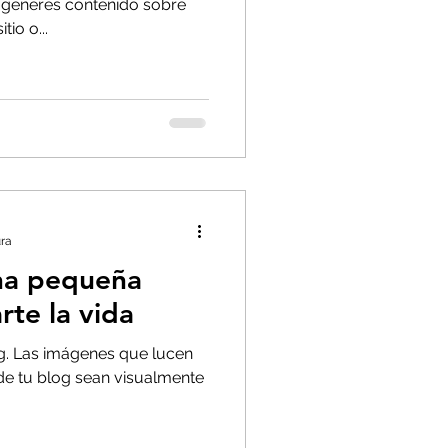
 generes contenido sobre
io o...
ura
na pequeña
rte la vida
og. Las imágenes que lucen
de tu blog sean visualmente