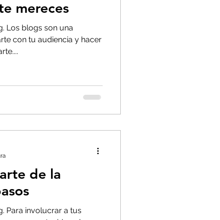
te mereces
og. Los blogs son una
rte con tu audiencia y hacer
te....
ura
arte de la
pasos
g. Para involucrar a tus