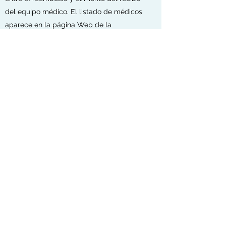
del equipo médico. El listado de médicos
aparece en la
página Web de la
aseguradora.
En caso de que el médico
manifieste ajustarse al tabulador de la
aseguradora (en el informe médico o en
una receta aparte), sus honorarios se los
podrán pagar de manera directa mediante
carta autorización.
Gastos no cubiertos
De acuerdo a condiciones generales de la
póliza como por ejemplo Ansiolíticos,
Reposición de prótesis, Multivitamínicos,
Gastos personales, diferencia de cuarto
suite, paquete de admisión, enfermeras en
domicilio salvo casos específicos, etc.). La
aseguradora no cubrirá gastos que no